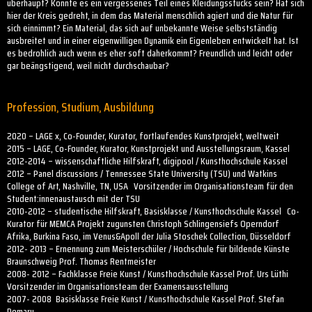
überhaupt? Könnte es ein vergessenes Teil eines Kleidungsstücks sein? Hat sich
hier der Kreis gedreht, in dem das Material menschlich agiert und die Natur für
sich einnimmt? Ein Material, das sich auf unbekannte Weise selbstständig
ausbreitet und in einer eigenwilligen Dynamik ein Eigenleben entwickelt hat. Ist
es bedrohlich auch wenn es eher soft daherkommt? Freundlich und leicht oder
gar beängstigend, weil nicht durchschaubar?
Profession, Studium, Ausbildung
2020 – LAGE x, Co-Founder, Kurator, fortlaufendes Kunstprojekt, weltweit
2015 – LAGE, Co-Founder, Kurator, Kunstprojekt und Ausstellungsraum, Kassel
2012-2014 – wissenschaftliche Hilfskraft, digipool / Kunsthochschule Kassel
2012 – Panel discussions / Tennessee State University (TSU) und Watkins
College of Art, Nashville, TN, USA Vorsitzender im Organisationsteam für den
Student:innenaustausch mit der TSU
2010-2012 – studentische Hilfskraft, Basisklasse / Kunsthochschule Kassel Co-
Kurator für MEMCA Projekt zugunsten Christoph Schlingensiefs Operndorf
Afrika, Burkina Faso, im Venus&Apoll der Julia Stoschek Collection, Düsseldorf
2012- 2013 – Ernennung zum Meisterschüler / Hochschule für bildende Künste
Braunschweig Prof. Thomas Rentmeister
2008- 2012 – Fachklasse Freie Kunst / Kunsthochschule Kassel Prof. Urs Lüthi
Vorsitzender im Organisationsteam der Examensausstellung
2007- 2008 Basisklasse Freie Kunst / Kunsthochschule Kassel Prof. Stefan
Demary