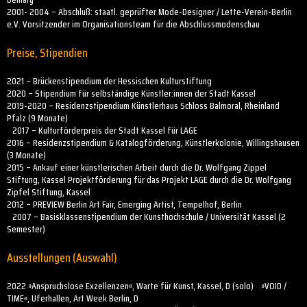
2001- 2004 – Abschluß: staatl. geprüfter Mode-Designer / Lette-Verein-Berlin
e.V. Vorsitzender im Organisationsteam für die Abschlussmodenschau
Preise, Stipendien
2021 – Brückenstipendium der Hessischen Kulturstiftung
2020 – Stipendium für selbständige Künstler:innen der Stadt Kassel
2019-2020 – Residenzstipendium Künstlerhaus Schloss Balmoral, Rheinland
Pfalz (9 Monate)
2017 – Kulturförderpreis der Stadt Kassel für LAGE
2016 – Residenzstipendium & Katalogförderung, Künstlerkolonie, Willingshausen
(3 Monate)
2015 – Ankauf einer künstlerischen Arbeit durch die Dr. Wolfgang Zippel
Stiftung, Kassel Projektförderung für das Projekt LAGE durch die Dr. Wolfgang
Zipfel Stiftung, Kassel
2012 – PREVIEW Berlin Art Fair, Emerging Artist, Tempelhof, Berlin
2007 – Basisklassenstipendium der Kunsthochschule / Universität Kassel (2
Semester)
Ausstellungen (Auswahl)
2022 »Anspruchslose Exzellenzen«, Warte für Kunst, Kassel, D (solo) »VOID /
TIME«, Uferhallen, Art Week Berlin, D