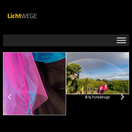
© hj.fotodesign