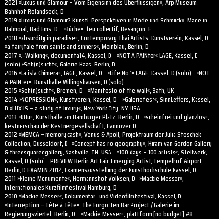
2021 »Luxus und Glamour – Vom Eigensinn des Überflüssigen«, Arp Museum,
Bahnhof Rolandseck, D
2019 »Luxus und Glamour? Künstl. Perspektiven in Mode und Schmuck«, Made in
Balmoral, Bad Ems, D »Bûche«, feu collectif, Besançon, F
2018 »absurdity in paradise«, Contemporary Thai Artists, Kunstverein, Kassel, D
»a fairytale from saints and sinners«, Meinblau, Berlin, D
2017 »J-Walking«, documenta14, Kassel, D »NOT A PAINter« LAGE, Kassel, D
(solo) »Seh(n)sucht«, Galerie Haas, Berlin, D
2016 »La isla Chimera«, LAGE, Kassel, D »Life No.1« LAGE, Kassel, D (solo) »NOT
A PAINter«, Kunsthalle Willingshausen, D (solo)
2015 »Seh(n)sucht«, Bremen, D »Manifesto of the wall«, Bath, UK
2014 »NOPRESSION«, Kunstverein, Kassel, D »Galeriefest«, SinnLeffers, Kassel,
D »LUXUS – a study of luxury«, New York City, NY, USA
2013 »UHu«, Kunsthalle am Hamburger Platz, Berlin, D »scheinfrei und glanzlos«,
kestnerschau der Kestnergesellschaft, Hannover, D
2012 »MEMCA – memory cash«, Venus & Apoll, Projektraum der Julia Stoschek
Collection, Düsseldorf, D »Concept has no geography«, Hiram van Gordon Gallery
& threesquaredgallery, Nashville, TN, USA »100 days – 100 artists«, Stellwerk,
Kassel, D (solo) PREVIEW Berlin Art Fair, Emerging Artist, Tempelhof Airport,
Berlin, D EXAMEN 2012, Examensausstellung der Kunsthochschule Kassel, D
2011 »Kleine Monumente«, Hermannshof Völksen, D »Mackie Messer«,
Internationales Kurzfilmfestival Hamburg, D
2010 »Mackie Messer«, Dokumentar- und Videofilmfestival, Kassel, D
»Interception – Tête à Tête«, The Forgotten Bar Project / Galerie im
Regierungsviertel, Berlin, D »Mackie Messer«, plattform [no budget] #8