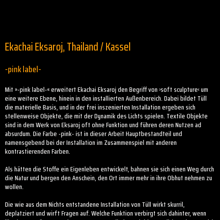
Ekachai Eksaroj, Thailand / Kassel
-pink label-
Mit »-pink label-« erweitert Ekachai Eksaroj den Begriff von ›soft sculpture‹ um
eine weitere Ebene, hinein in den installierten Außenbereich. Dabei bildet Tüll
die materielle Basis, und in der frei inszenierten Installation ergeben sich
stellenweise Objekte, die mit der Dynamik des Lichts spielen. Textile Objekte
sind in dem Werk von Eksaroj oft ohne Funktion und führen deren Nutzen ad
absurdum. Die Farbe -pink- ist in dieser Arbeit Hauptbestandteil und
namensgebend bei der Installation im Zusammenspiel mit anderen
kontrastierenden Farben.
Als hätten die Stoffe ein Eigenleben entwickelt, bahnen sie sich einen Weg durch
die Natur und bergen den Anschein, den Ort immer mehr in ihre Obhut nehmen zu
wollen.
Die wie aus dem Nichts entstandene Installation von Tüll wirkt skurril,
deplatziert und wirft Fragen auf. Welche Funktion verbirgt sich dahinter, wenn