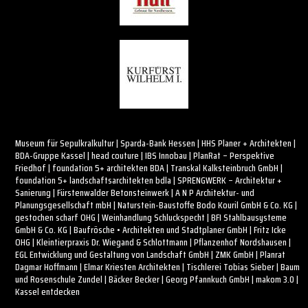
Museum für Sepulkralkultur | Sparda-Bank Hessen | HHS Planer + Architekten |
BDA-Gruppe Kassel | head couture | IBS Innobau | PlanRat – Perspektive
Friedhof | foundation 5+ architekten BDA | Transkal Kalksteinbruch GmbH |
foundation 5+ landschaftsarchitekten bdla | SPRENGWERK – Architektur +
Sanierung | Fürstenwalder Betonsteinwerk | A N P Architektur- und
Planungsgesellschaft mbH | Naturstein-Baustoffe Bodo Kouril GmbH & Co. KG |
gestochen scharf OHG | Weinhandlung Schluckspecht | BFI Stahlbausysteme
GmbH & Co. KG | Baufrösche • Architekten und Stadtplaner GmbH | Fritz Icke
OHG | Kleintierpraxis Dr. Wiegand & Schlottmann | Pflanzenhof Nordshausen |
EGL Entwicklung und Gestaltung von Landschaft GmbH | ZMK GmbH | Planrat
Dagmar Hoffmann | Elmar Kriesten Architekten | Tischlerei Tobias Sieber | Baum
und Rosenschule Zundel | Bäcker Becker | Georg Pfannkuch GmbH | makom 3.0 |
Kassel entdecken